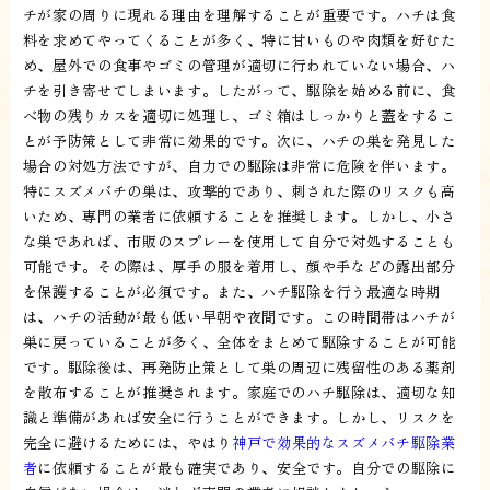
チが家の周りに現れる理由を理解することが重要です。ハチは食
料を求めてやってくることが多く、特に甘いものや肉類を好むた
め、屋外での食事やゴミの管理が適切に行われていない場合、ハ
チを引き寄せてしまいます。したがって、駆除を始める前に、食
べ物の残りカスを適切に処理し、ゴミ箱はしっかりと蓋をするこ
とが予防策として非常に効果的です。次に、ハチの巣を発見した
場合の対処方法ですが、自力での駆除は非常に危険を伴います。
特にスズメバチの巣は、攻撃的であり、刺された際のリスクも高
いため、専門の業者に依頼することを推奨します。しかし、小さ
な巣であれば、市販のスプレーを使用して自分で対処することも
可能です。その際は、厚手の服を着用し、顔や手などの露出部分
を保護することが必須です。また、ハチ駆除を行う最適な時期
は、ハチの活動が最も低い早朝や夜間です。この時間帯はハチが
巣に戻っていることが多く、全体をまとめて駆除することが可能
です。駆除後は、再発防止策として巣の周辺に残留性のある薬剤
を散布することが推奨されます。家庭でのハチ駆除は、適切な知
識と準備があれば安全に行うことができます。しかし、リスクを
完全に避けるためには、やはり
神戸で効果的なスズメバチ駆除業
者
に依頼することが最も確実であり、安全です。自分での駆除に