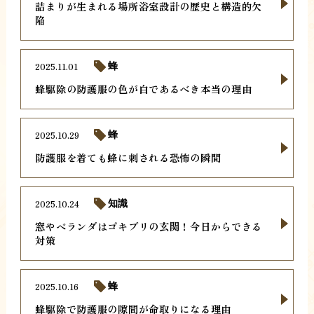
詰まりが生まれる場所浴室設計の歴史と構造的欠
陥
2025.11.01
蜂
蜂駆除の防護服の色が白であるべき本当の理由
2025.10.29
蜂
防護服を着ても蜂に刺される恐怖の瞬間
2025.10.24
知識
窓やベランダはゴキブリの玄関！今日からできる
対策
2025.10.16
蜂
蜂駆除で防護服の隙間が命取りになる理由