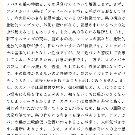
メバチの巣の特徴と、その見分け方について解説します。まず、
アシナガバチの巣は「シャワーヘッド型」と呼ばれる形をしてお
り、六角形の小さな部屋が並んでいるのが特徴です。巣の構造は
比較的シンプルで、外側に覆いがなく、部屋の中にいるハチの幼
虫が見えることもあります。また、巣の作られる場所としては、
軒下やベランダの天井、庭の木の枝、フェンスの裏など、比較的
開放的な場所が多く、目につきやすいのが特徴です。アシナガバ
チは基本的におとなしい性格ですが、巣に近づくと警戒して攻撃
してくることがあるため、注意が必要です。一方で、スズメバチ
の巣は「ボール型」や「壺型」をしており、外側が層になってい
て、中の構造が見えないのが特徴です。巣のサイズもアシナガバ
チより大きく、直径20cmを超えることも珍しくありません。ま
た、スズメバチは屋根裏や床下、壁の隙間など、人目につきにく
い場所にも巣を作ることがあり、知らないうちに巣が大きくなっ
てしまうケースもあります。スズメバチは攻撃性が非常に高く、
巣に近づいただけで襲ってくることがあるため、個人での駆除は
大変危険です。巣の作られる高さにも違いがあります。アシナガ
バチの巣は比較的低い位置に作られることが多く、人が気づきや
すい場所にあります。一方で、スズメバチの巣は高い木の上や屋