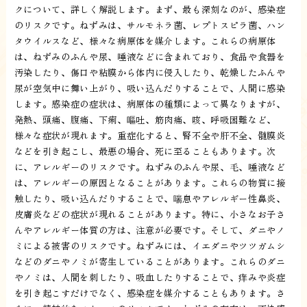
クについて、詳しく解説します。まず、最も深刻なのが、感染症
のリスクです。ねずみは、サルモネラ菌、レプトスピラ菌、ハン
タウイルスなど、様々な病原体を媒介します。これらの病原体
は、ねずみのふんや尿、唾液などに含まれており、食品や食器を
汚染したり、傷口や粘膜から体内に侵入したり、乾燥したふんや
尿が空気中に舞い上がり、吸い込んだりすることで、人間に感染
します。感染症の症状は、病原体の種類によって異なりますが、
発熱、頭痛、腹痛、下痢、嘔吐、筋肉痛、咳、呼吸困難など、
様々な症状が現れます。重症化すると、腎不全や肝不全、髄膜炎
などを引き起こし、最悪の場合、死に至ることもあります。次
に、アレルギーのリスクです。ねずみのふんや尿、毛、唾液など
は、アレルギーの原因となることがあります。これらの物質に接
触したり、吸い込んだりすることで、喘息やアレルギー性鼻炎、
皮膚炎などの症状が現れることがあります。特に、小さなお子さ
んやアレルギー体質の方は、注意が必要です。そして、ダニやノ
ミによる被害のリスクです。ねずみには、イエダニやツツガムシ
などのダニやノミが寄生していることがあります。これらのダニ
やノミは、人間を刺したり、吸血したりすることで、痒みや炎症
を引き起こすだけでなく、感染症を媒介することもあります。さ