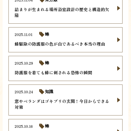
詰まりが生まれる場所浴室設計の歴史と構造的欠
陥
2025.11.01
蜂
蜂駆除の防護服の色が白であるべき本当の理由
2025.10.29
蜂
防護服を着ても蜂に刺される恐怖の瞬間
2025.10.24
知識
窓やベランダはゴキブリの玄関！今日からできる
対策
2025.10.16
蜂