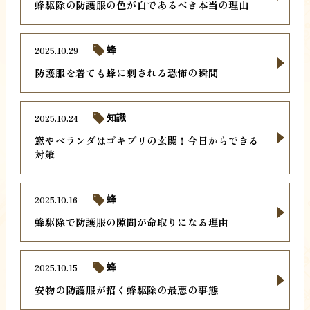
蜂駆除の防護服の色が白であるべき本当の理由
2025.10.29
蜂
防護服を着ても蜂に刺される恐怖の瞬間
2025.10.24
知識
窓やベランダはゴキブリの玄関！今日からできる
対策
2025.10.16
蜂
蜂駆除で防護服の隙間が命取りになる理由
2025.10.15
蜂
安物の防護服が招く蜂駆除の最悪の事態