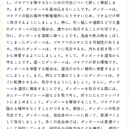
し、ゴキブリを増やさないための方法について詳しく解説しま
す。まず、ダンボールを溜め込まないことです。ダンボールは、
ゴキブリの隠れ場所や繁殖場所になりやすいため、できるだけ早
く処分するようにしましょう。特に、引っ越しや通販などで大量
のダンボールが出た場合は、速やかに処分することが大切です。
次に、ダンボールを清潔に保つことです。食品や飲み物をこぼし
てしまったダンボールは、ゴキブリのエサになる可能性がありま
す。汚れたダンボールは、すぐに処分するか、汚れを拭き取って
から保管するようにしましょう。そして、ダンボールを湿気から
守ることです。湿ったダンボールは、ゴキブリが好む環境です。
ダンボールを保管する場合は、湿気の少ない場所に保管するよう
にしましょう。また、雨などで濡れてしまったダンボールは、す
ぐに乾燥させるか、処分するようにしましょう。さらに、ダンボ
ールを適切に解体することです。ダンボールを処分する際には、
ガムテープやビニール紐などを取り外し、折りたたんでコンパク
トにまとめましょう。ダンボールを解体することで、ゴキブリが
隠れる場所をなくすことができます。最後に、ダンボールの処分
方法です。ダンボールは、自治体のルールに従って、資源ゴミと
して処分しましょう。多くの自治体では、ダンボールは資源ゴミ
として回収しています。回収日や分別方法などを確認し、適切に