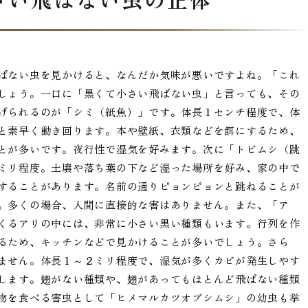
ばない虫を見かけると、なんだか気味が悪いですよね。「これ
しょう。一口に「黒くて小さい飛ばない虫」と言っても、その
げられるのが「シミ（紙魚）」です。体長１センチ程度で、体
と素早く動き回ります。本や壁紙、衣類などを餌にするため、
とが多いです。夜行性で湿気を好みます。次に「トビムシ（跳
ミリ程度。土壌や落ち葉の下など湿った場所を好み、家の中で
することがあります。名前の通りピョンピョンと跳ねることが
。多くの場合、人間に直接的な害はありません。また、「ア
くるアリの中には、非常に小さい黒い種類もいます。行列を作
るため、キッチンなどで見かけることが多いでしょう。さら
ません。体長１～２ミリ程度で、湿気が多くカビが発生しやす
します。翅がない種類や、翅があってもほとんど飛ばない種類
物を食べる害虫として「ヒメマルカツオブシムシ」の幼虫も挙