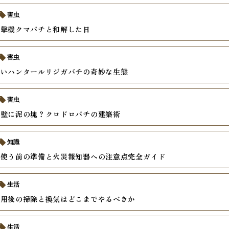
害虫
爆撃機クマバチと和解した日
害虫
黒いハンタールリジガバチの奇妙な生態
害虫
の壁に泥の塊？クロドロバチの建築術
知識
を使う前の準備と火災報知器への注意点完全ガイド
生活
使用後の掃除と換気はどこまでやるべきか
生活