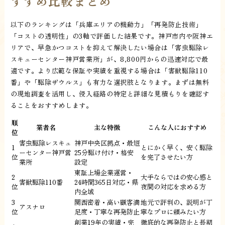
すすめ比較まとめ
以下のランキングは「兵庫エリアの機動力」「再発防止技術」
「コストの透明性」の3軸で評価した結果です。神戸市内や阪神エ
リアで、早急かつコストを抑えて解決したい場合は「害虫駆除レ
スキューセンター神戸営業所」が、8,800円からの迅速対応で最
適です。より広範な保証や実績を重視する場合は「害獣駆除110
番」や「駆除ザウルス」も有力な選択肢となります。まずは無料
の現地調査を活用し、侵入経路の特定と詳細な見積もりを確認す
ることをおすすめします。
順
業者名
主な特徴
こんな人におすすめ
位
害虫駆除レスキュ
神戸中央区拠点・最短
1
とにかく早く、安く駆除
ーセンター神戸営
25分駆け付け・格安
位
を完了させたい方
業所
設定
東証上場企業運営・
2
大手ならではの安心感と
害獣駆除110番
24時間365日対応・県
位
夜間の対応を求める方
内全域
3
関西密着・高い顧客満
地元で評判の、説明が丁
アスナロ
位
足度・丁寧な再発防止
寧なプロに頼みたい方
創業19年の実績・完
徹底的な再発防止と長期