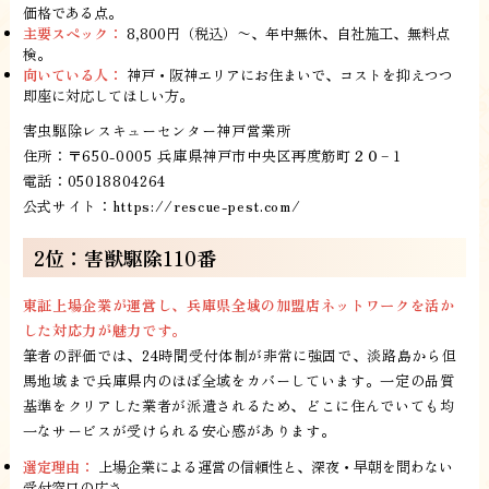
価格である点。
主要スペック：
8,800円（税込）〜、年中無休、自社施工、無料点
検。
向いている人：
神戸・阪神エリアにお住まいで、コストを抑えつつ
即座に対応してほしい方。
害虫駆除レスキューセンター神戸営業所
住所：〒650-0005 兵庫県神戸市中央区再度筋町２０−１
電話：05018804264
公式サイト：
https://rescue-pest.com/
2位：害獣駆除110番
東証上場企業が運営し、兵庫県全域の加盟店ネットワークを活か
した対応力が魅力です。
筆者の評価では、24時間受付体制が非常に強固で、淡路島から但
馬地域まで兵庫県内のほぼ全域をカバーしています。一定の品質
基準をクリアした業者が派遣されるため、どこに住んでいても均
一なサービスが受けられる安心感があります。
選定理由：
上場企業による運営の信頼性と、深夜・早朝を問わない
受付窓口の広さ。