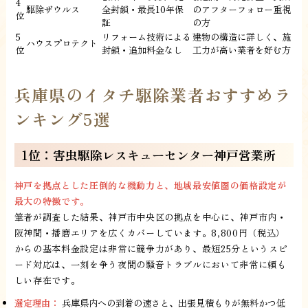
4
駆除ザウルス
全封鎖・最長10年保
のアフターフォロー重視
位
証
の方
5
リフォーム技術による
建物の構造に詳しく、施
ハウスプロテクト
位
封鎖・追加料金なし
工力が高い業者を好む方
兵庫県のイタチ駆除業者おすすめラ
ンキング5選
1位：害虫駆除レスキューセンター神戸営業所
神戸を拠点とした圧倒的な機動力と、地域最安値圏の価格設定が
最大の特徴です。
筆者が調査した結果、神戸市中央区の拠点を中心に、神戸市内・
阪神間・播磨エリアを広くカバーしています。8,800円（税込）
からの基本料金設定は非常に競争力があり、最短25分というスピ
ード対応は、一刻を争う夜間の騒音トラブルにおいて非常に頼も
しい存在です。
選定理由：
兵庫県内への到着の速さと、出張見積もりが無料かつ低