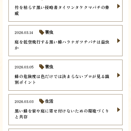
竹を枯らす黒い侵略者タイワンタケクマバチの脅
威
2026.03.14
害虫
庭を低空飛行する黒い蜂ハラナガツチバチは益虫
か
2026.03.05
害虫
蜂の危険度は色だけでは決まらないプロが見る識
別ポイント
2026.03.03
生活
黒い蜂を家や庭に寄せ付けないための環境づくり
と共存