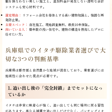
観を損なわない美しい施工と、追加料金が発生しない透明な会計
システムも安心材料です。
選定理由：
リフォーム会社を母体とする高い建物知識と、強固な再
発防止策。
主要スペック：
自社施工、現地調査無料、最長10年保証。
向いている人：
築年数の浅い住宅や、建物の構造を熟知したプロに
任せたい方。
兵庫県でのイタチ駆除業者選びで大
切な3つの判断基準
兵庫県は都市部と自然豊かな地域が混在しており、業者選びには
地域性に合わせた視点が必要です。
1. 追い出し後の「完全封鎖」までセットになっ
ているか
イタチは非常に執着心が強く、追い出しても同じ場所に戻る習性
があります。単なる捕獲や追い出しだけでなく、パンチングメタ