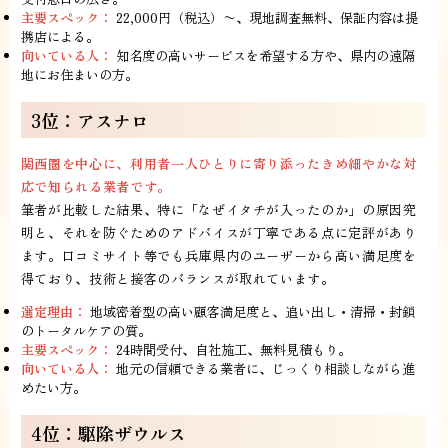
主要スペック：
22,000円（税込）〜、現地調査無料、保証内容は提
携店による。
向いている人：
知名度の高いサービスを希望する方や、県内の遠隔
地にお住まいの方。
3位：アスナロ
関西圏を中心に、利用者一人ひとりに寄り添ったきめ細やかな対
応で知られる業者です。
筆者が比較した結果、特に「なぜイタチが入ったのか」の原因究
明と、それを防ぐためのアドバイスが丁寧である点に定評があり
ます。口コミサイト等でも兵庫県内のユーザーから高い満足度を
得ており、技術と接客のバランスが取れています。
選定理由：
地域密着型の高い顧客満足度と、追い出し・清掃・封鎖
のトータルケアの質。
主要スペック：
24時間受付、自社施工、無料見積もり。
向いている人：
地元の信頼できる業者に、じっくり相談しながら進
めたい方。
4位：駆除ザウルス