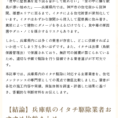
「夜中に屋根裏を走り回る音がして眠れない」「家の中に嫌な獣
臭が漂い始めた」――兵庫県内では、神戸市の住宅街から阪神
間、播磨エリアに至るまで、イタチによる住宅被害が深刻化して
います。イタチはわずかな隙間から侵入して屋根裏に住み着き、
糞尿によって建物にダメージを与えるだけでなく、食中毒の原因
菌やダニ・ノミを媒介するリスクもあります。
しかし、兵庫県内には多くの業者が存在し、どこに依頼すればよ
いか迷ってしまう方も多いはずです。また、イタチは法律（鳥獣
保護管理法）で保護されており、無許可の捕獲が禁じられている
ため、適切な手順で駆除を行う信頼できる業者選びが不可欠で
す。
本記事では、兵庫県内のイタチ駆除に対応する主要業者を、住宅
メンテナンスの専門家としての視点で徹底比較しました。筆者が
各社の施工内容や実績、保証体制を調査・評価した結果に基づ
き、客観的な判断材料をお伝えします。
【結論】兵庫県のイタチ駆除業者お