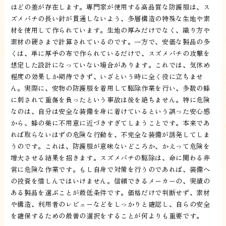
ほどの差が存在します。専門家が使用する高品質な防護服は、ス
ズメバチの長い針が貫通しないよう、多層構造の特殊な生地や素
材を使用して作られています。生地の厚みだけでなく、織り方や
素材の硬さまで計算されているのです。一方で、安価な製品の多
くは、単に厚手の布で作られているだけで、スズメバチの攻撃を
想定した設計になっていない場合があります。これでは、気休め
程度の効果しか期待できず、いざという時に全く役に立ちませ
ん。実際に、安物の防護服を着用して駆除作業を行い、多数の蜂
に刺されて重傷を負ったという事故は後を絶ちません。特に危険
なのは、自分は安全な装備を身に着けているという誤った安心感
から、蜂の巣に不用意に近づきすぎてしまうことです。本来であ
れば取らないはずの危険な行動を、不完全な装備が誘発してしま
うのです。これは、防護服が意味ないどころか、かえって危険を
増大させる結果を招きます。スズメバチの駆除は、命に関わる非
常に危険な作業です。もし自身で対策を行うのであれば、装備へ
の投資を惜しんではいけません。信頼できるメーカーの、実績の
ある製品を選ぶことが最低条件です。価格だけで判断せず、素材
や構造、利用者のレビューなどをしっかりと確認し、自らの安全
を確保するための最善の選択をすることが何よりも重要です。