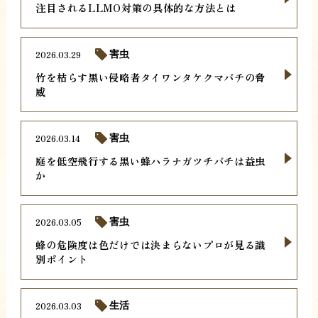
注目されるLLMO対策の具体的な方法とは
2026.03.29
害虫
竹を枯らす黒い侵略者タイワンタケクマバチの脅
威
2026.03.14
害虫
庭を低空飛行する黒い蜂ハラナガツチバチは益虫
か
2026.03.05
害虫
蜂の危険度は色だけでは決まらないプロが見る識
別ポイント
2026.03.03
生活