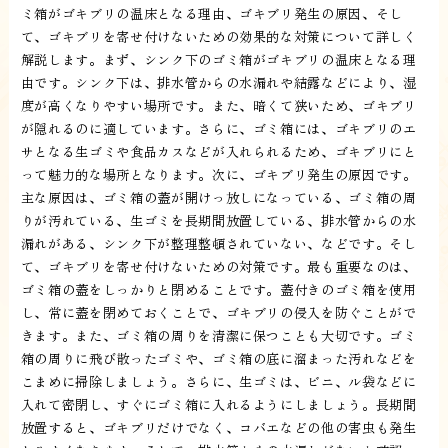
ミ箱がゴキブリの温床となる理由、ゴキブリ発生の原因、そし
て、ゴキブリを寄せ付けないための効果的な対策について詳しく
解説します。まず、シンク下のゴミ箱がゴキブリの温床となる理
由です。シンク下は、排水管からの水漏れや結露などにより、湿
度が高くなりやすい場所です。また、暗くて狭いため、ゴキブリ
が隠れるのに適しています。さらに、ゴミ箱には、ゴキブリのエ
サとなる生ゴミや食品カスなどが入れられるため、ゴキブリにと
って魅力的な場所となります。次に、ゴキブリ発生の原因です。
主な原因は、ゴミ箱の蓋が開けっ放しになっている、ゴミ箱の周
りが汚れている、生ゴミを長期間放置している、排水管からの水
漏れがある、シンク下が整理整頓されていない、などです。そし
て、ゴキブリを寄せ付けないための対策です。最も重要なのは、
ゴミ箱の蓋をしっかりと閉めることです。蓋付きのゴミ箱を使用
し、常に蓋を閉めておくことで、ゴキブリの侵入を防ぐことがで
きます。また、ゴミ箱の周りを清潔に保つことも大切です。ゴミ
箱の周りに飛び散ったゴミや、ゴミ箱の底に溜まった汚れなどを
こまめに掃除しましょう。さらに、生ゴミは、ビニ、ル袋などに
入れて密閉し、すぐにゴミ箱に入れるようにしましょう。長期間
放置すると、ゴキブリだけでなく、コバエなどの他の害虫も発生