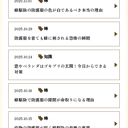
2025.11.01
蜂
蜂駆除の防護服の色が白であるべき本当の理由
2025.10.29
蜂
防護服を着ても蜂に刺される恐怖の瞬間
2025.10.24
知識
窓やベランダはゴキブリの玄関！今日からできる
対策
2025.10.16
蜂
蜂駆除で防護服の隙間が命取りになる理由
2025.10.15
蜂
安物の防護服が招く蜂駆除の最悪の事態