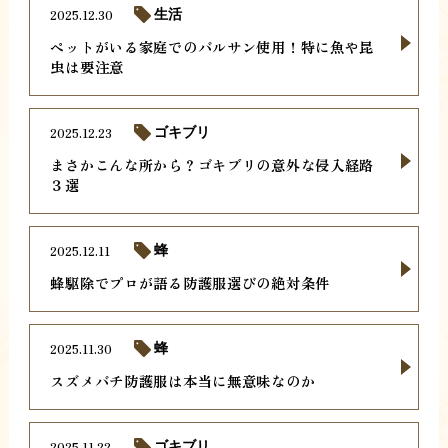
2025.12.30
生活
ペットがいる家庭でのバルサン使用！特に魚や昆
虫は要注意
2025.12.23
ゴキブリ
まさかこんな所から？ゴキブリの意外な侵入経路
３選
2025.12.11
蜂
蜂駆除でプロが語る防護服選びの絶対条件
2025.11.30
蜂
スズメバチ防護服は本当に無意味なのか
2025.11.22
ゴキブリ