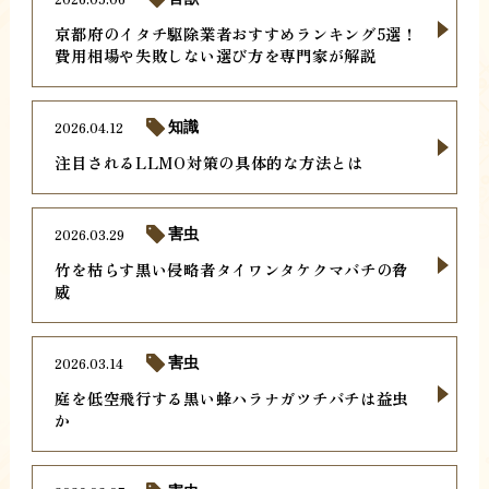
京都府のイタチ駆除業者おすすめランキング5選！
費用相場や失敗しない選び方を専門家が解説
2026.04.12
知識
注目されるLLMO対策の具体的な方法とは
2026.03.29
害虫
竹を枯らす黒い侵略者タイワンタケクマバチの脅
威
2026.03.14
害虫
庭を低空飛行する黒い蜂ハラナガツチバチは益虫
か